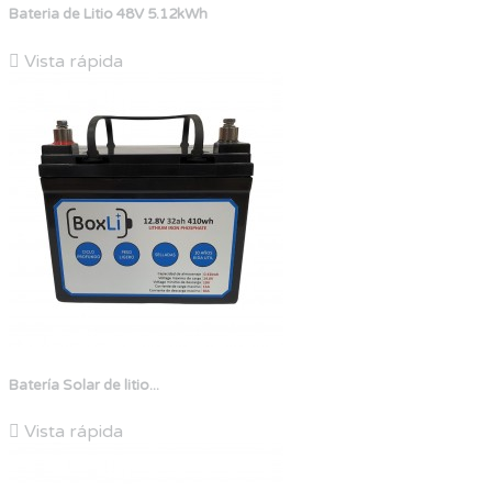
Bateria de Litio 48V 5.12kWh

Vista rápida
Batería Solar de litio...

Vista rápida