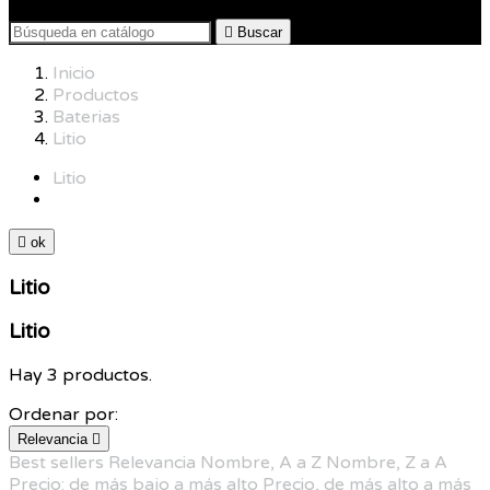

Buscar
Inicio
Productos
Baterias
Litio
Litio

ok
Litio
Litio
Hay 3 productos.
Ordenar por:
Relevancia

Best sellers
Relevancia
Nombre, A a Z
Nombre, Z a A
Precio: de más bajo a más alto
Precio, de más alto a más