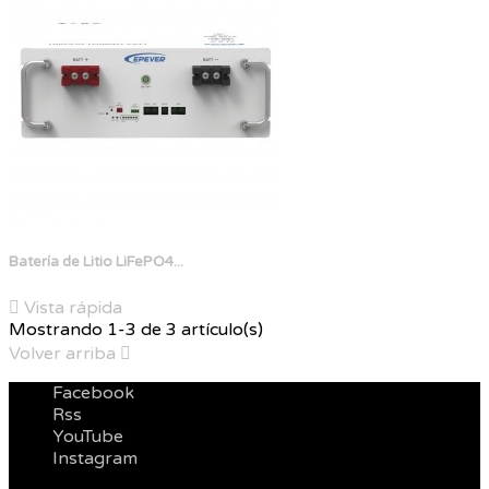
Batería de Litio LiFePO4...

Vista rápida
Mostrando 1-3 de 3 artículo(s)
Volver arriba

Facebook
Rss
YouTube
Instagram