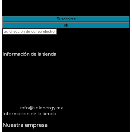
Infórmese de nuestras últimas noticias y ofertas
especiales
Puede darse de baja en cualquier momento.
Información de la tienda
Sol Shop
Jesus Carranza
Col. Libertad
22400 Tijuana
Baja California
México
Telefonos :
664 3821262
Correo:
info@solenergy.mx
Información de la tienda
Nuestra empresa