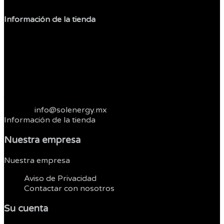
Información de la tienda
Sol Shop
Jesus Carranza
Col. Libertad
22400 Tijuana
Baja California
México
Telefonos :
664 3821262
Correo:
info@solenergy.mx
Información de la tienda
Nuestra empresa
Nuestra empresa


Aviso de Privacidad
Contactar con nosotros
Su cuenta