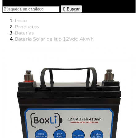

Buscar
Inicio
Productos
Baterias
Batería Solar de litio 12Vdc .4kWh