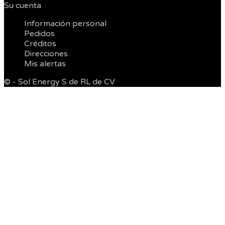
Su cuenta


Información personal
Pedidos
Créditos
Direcciones
Mis alertas
© - Sol Energy S de RL de CV