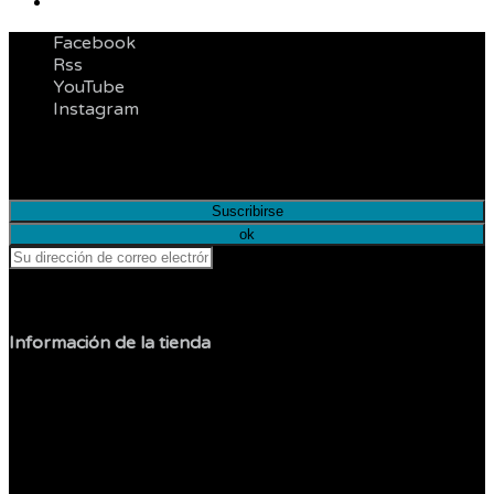
Facebook
Rss
YouTube
Instagram
Infórmese de nuestras últimas noticias y ofertas
especiales
Puede darse de baja en cualquier momento.
Información de la tienda
Sol Shop
Jesus Carranza
Col. Libertad
22400 Tijuana
Baja California