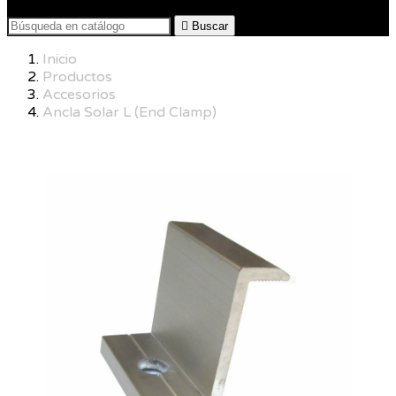

Buscar
Inicio
Productos
Accesorios
Ancla Solar L (End Clamp)