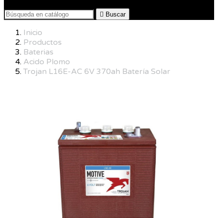

Buscar
Inicio
Productos
Baterias
Acido Plomo
Trojan L16E-AC 6V 370ah Batería Solar