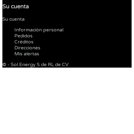
Su cuenta
Su cuenta


Información personal
Pedidos
Créditos
Direcciones
Mis alertas
© - Sol Energy S de RL de CV