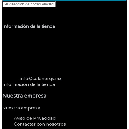
Puede darse de baja en cualquier momento.
Información de la tienda
Sol Shop
Jesus Carranza
Col. Libertad
22400 Tijuana
Baja California
México
Telefonos :
664 3821262
Correo:
info@solenergy.mx
Información de la tienda
Nuestra empresa
Nuestra empresa


Aviso de Privacidad
Contactar con nosotros