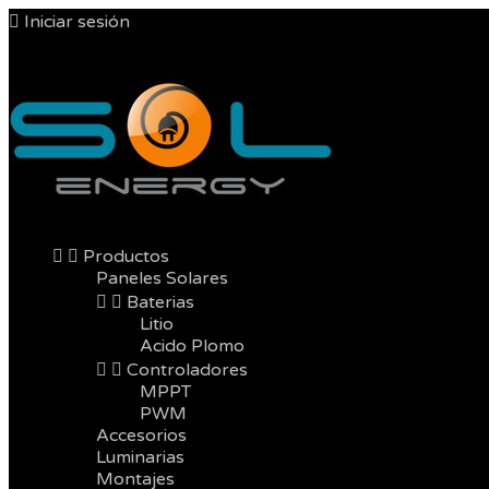

Iniciar sesión



Productos
Paneles Solares


Baterias
Litio
Acido Plomo


Controladores
MPPT
PWM
Accesorios
Luminarias
Montajes