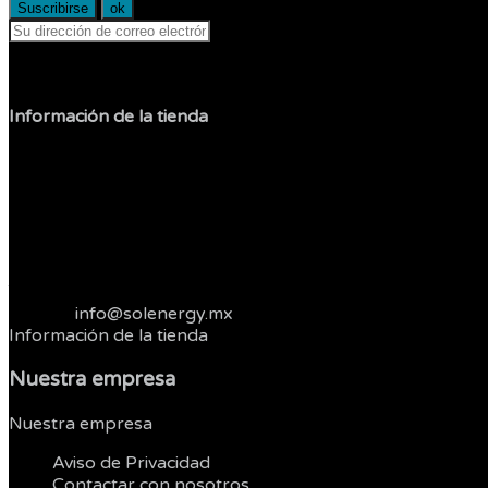
Puede darse de baja en cualquier momento.
Información de la tienda
Sol Shop
Jesus Carranza
Col. Libertad
22400 Tijuana
Baja California
México
Telefonos :
664 3821262
Correo:
info@solenergy.mx
Información de la tienda
Nuestra empresa
Nuestra empresa


Aviso de Privacidad
Contactar con nosotros