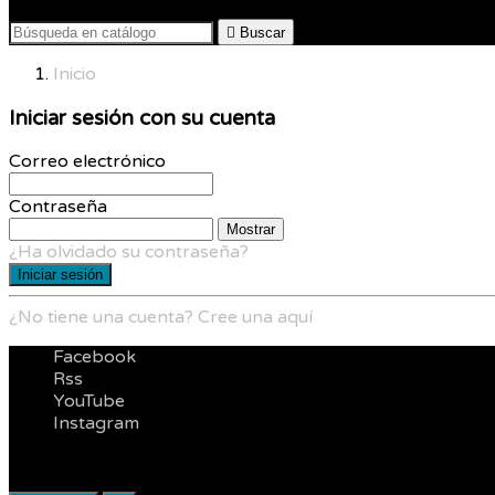

Buscar
Inicio
Iniciar sesión con su cuenta
Correo electrónico
Contraseña
Mostrar
¿Ha olvidado su contraseña?
Iniciar sesión
¿No tiene una cuenta? Cree una aquí
Facebook
Rss
YouTube
Instagram
Infórmese de nuestras últimas noticias y ofertas especiale