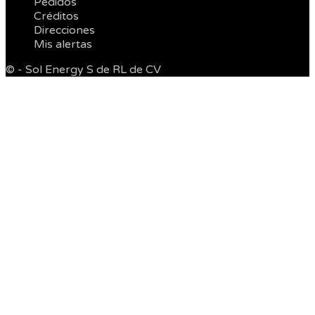
Pedidos
Créditos
Direcciones
Mis alertas
© - Sol Energy S de RL de CV