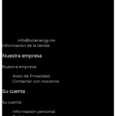
Sol Shop
Jesus Carranza
Col. Libertad
22400 Tijuana
Baja California
México
Telefonos :
664 3821262
Correo:
info@solenergy.mx
Información de la tienda
Nuestra empresa
Nuestra empresa


Aviso de Privacidad
Contactar con nosotros
Su cuenta
Su cuenta


Información personal