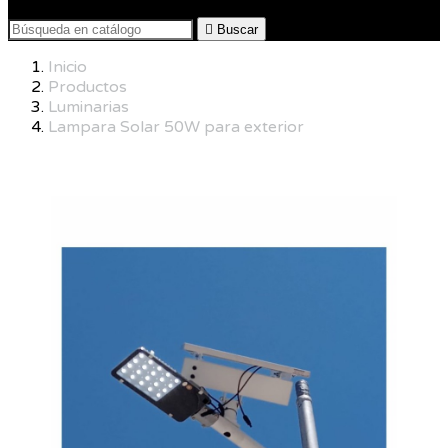

Buscar
Inicio
Productos
Luminarias
Lampara Solar 50W para exterior