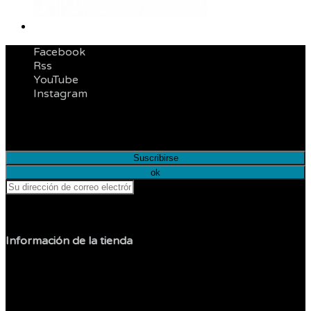
Facebook
Rss
YouTube
Instagram
Infórmese de nuestras últimas noticias y ofertas
especiales
Puede darse de baja en cualquier momento.
Información de la tienda
Sol Shop
Jesus Carranza
Col. Libertad