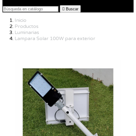

Buscar
Inicio
Productos
Luminarias
Lampara Solar 100W para exterior