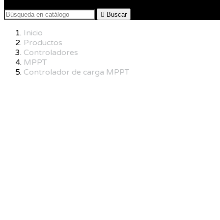

Buscar
Inicio
Productos
Controladores
MPPT
Controlador de carga MPPT