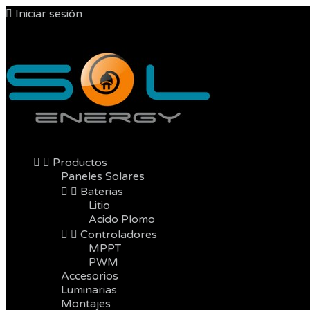

Iniciar sesión



Productos
Paneles Solares


Baterias
Litio
Acido Plomo


Controladores
MPPT
PWM
Accesorios
Luminarias
Montajes