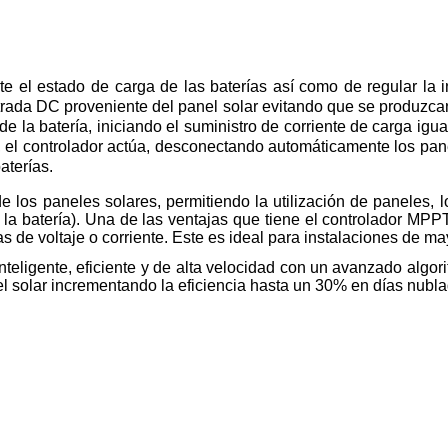
 el estado de carga de las baterías así como de regular la int
entrada DC proveniente del panel solar evitando que se produzc
e de la batería, iniciando el suministro de corriente de carga ig
 el controlador actúa, desconectando automáticamente los panel
baterías.
los paneles solares, permitiendo la utilización de paneles, l
y la batería). Una de las ventajas que tiene el controlador MPP
das de voltaje o corriente. Este es ideal para instalaciones de m
 inteligente, eficiente y de alta velocidad con un avanzado al
l solar incrementando la eficiencia hasta un 30% en días nubl