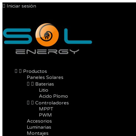

Iniciar sesión



Productos
Paneles Solares


Baterias
Litio
Acido Plomo


Controladores
MPPT
PWM
Accesorios
Luminarias
Montajes