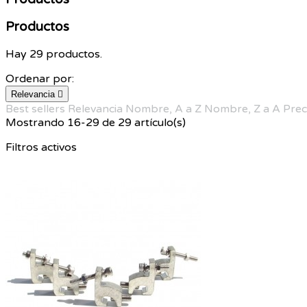
Productos
Hay 29 productos.
Ordenar por:
Relevancia

Best sellers
Relevancia
Nombre, A a Z
Nombre, Z a A
Prec
Mostrando 16-29 de 29 artículo(s)
Filtros activos