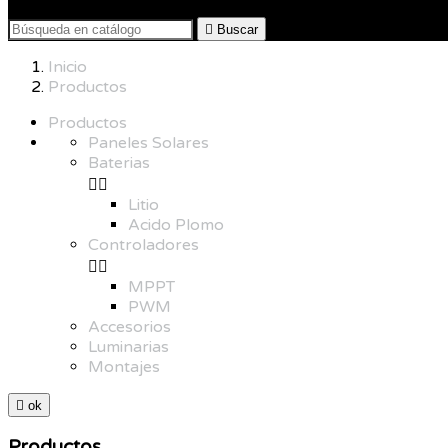

Buscar
Inicio
Productos
Productos
Paneles Solares
Baterias


Litio
Acido Plomo
Controladores


MPPT
PWM
Accesorios
Luminarias
Montajes

ok
Productos