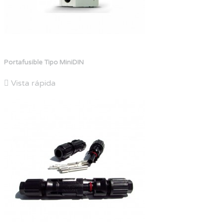
Portafusible Tipo MiniDIN

Vista rápida