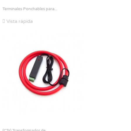
Terminales Ponchables para...

Vista rápida
(CTs) Transformador de...