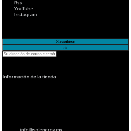
Rss
YouTube
Instagram
Infórmese de nuestras últimas noticias y ofertas
especiales
Puede darse de baja en cualquier momento.
Información de la tienda
Sol Shop
Jesus Carranza
Col. Libertad
22400 Tijuana
Baja California
México
Telefonos :
664 3821262
Correo:
info@solenergy.mx