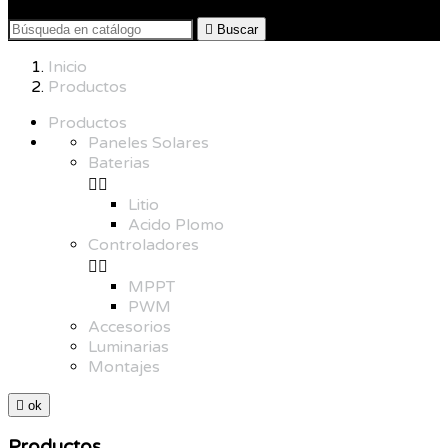

Buscar
Inicio
Productos
Productos
Paneles Solares
Baterias


Litio
Acido Plomo
Controladores


MPPT
PWM
Accesorios
Luminarias
Montajes

ok
Productos