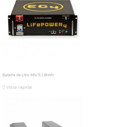
Bateria de Litio 48V 5.12kWh

Vista rápida