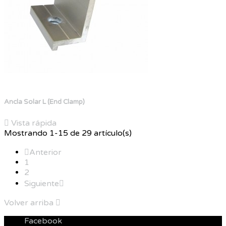
Ancla Solar L (End Clamp)

Vista rápida
Mostrando 1-15 de 29 artículo(s)

Anterior
1
2
Siguiente

Volver arriba

Facebook