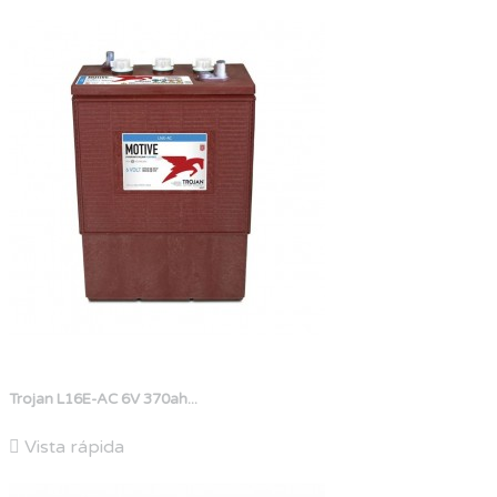
Trojan L16E-AC 6V 370ah...

Vista rápida