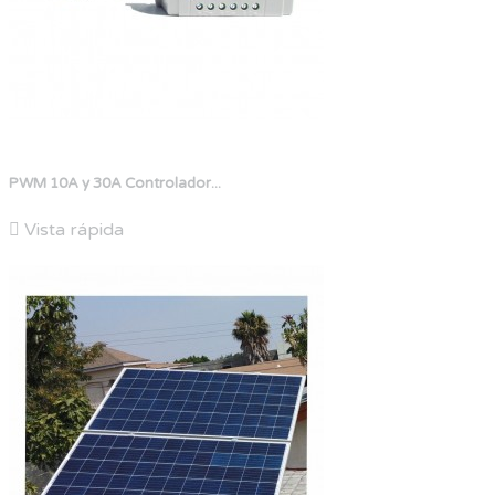
PWM 10A y 30A Controlador...

Vista rápida