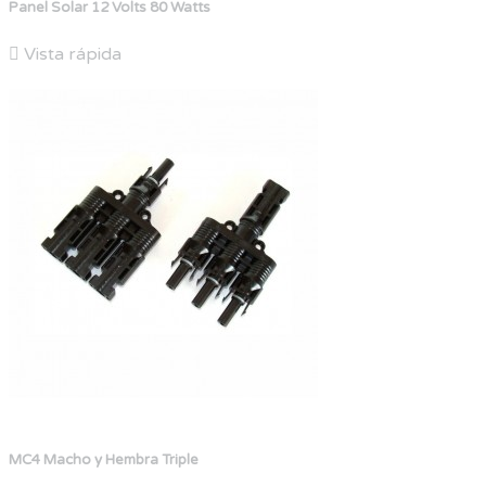
Panel Solar 12 Volts 80 Watts

Vista rápida
MC4 Macho y Hembra Triple